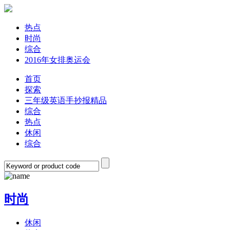
热点
时尚
综合
2016年女排奥运会
首页
探索
三年级英语手抄报精品
综合
热点
休闲
综合
时尚
休闲